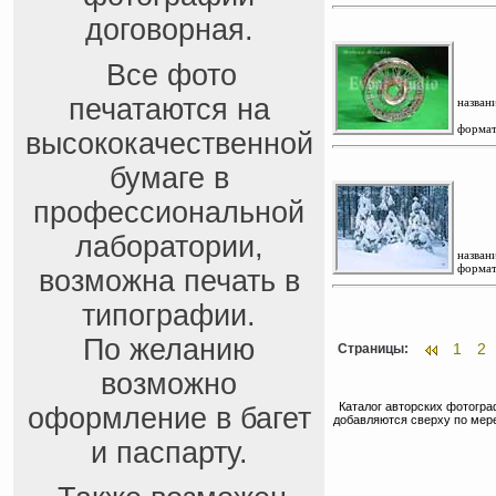
договорная.
Все фото
печатаются на
названи
формат
высококачественной
бумаге в
профессиональной
лаборатории,
названи
формат
возможна печать в
типографии.
По желанию
1
2
Страницы:
возможно
Каталог авторских фотогра
оформление в багет
добавляются сверху по мер
и паспарту.