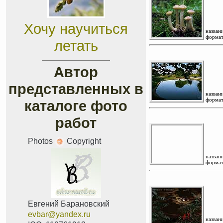
Хочу научиться
названи
формат
летать
Автор
представленных в
названи
формат
каталоге фото
работ
Photos
Copyright
названи
формат
Евгений Барановский
evbar@yandex.ru
названи