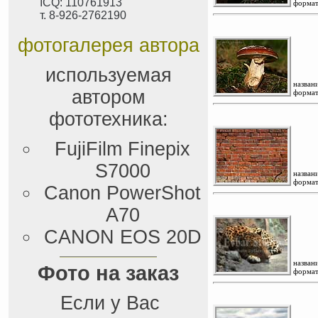
ICQ: 110761913
формат
т. 8-926-2762190
фотогалерея автора
используемая
названи
автором
формат
фототехника:
FujiFilm Finepix
S7000
названи
формат
Canon PowerShot
A70
CANON EOS 20D
названи
Фото на заказ
формат
Если у Вас