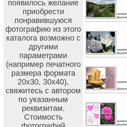
появилось желание
приобрести
названи
формат
понравившуюся
фотографию из этого
каталога возможно с
другими
названи
формат
параметрами
(например печатного
размера формата
20x30, 30x40),
названи
свяжитесь с автором
формат
по указанным
реквизитам.
Стоимость
названи
фотографий
формат