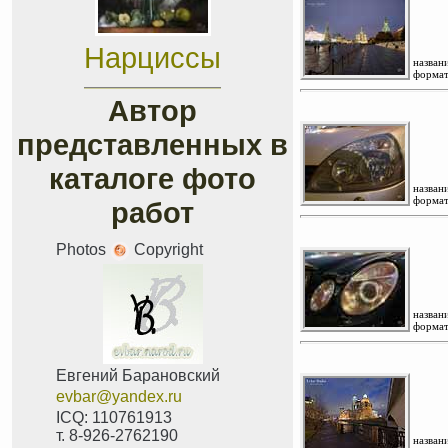
Нарциссы
названи
формат
Автор
представленных в
каталоге фото
названи
формат
работ
Photos
Copyright
названи
формат
Евгений Барановский
evbar@yandex.ru
ICQ: 110761913
т. 8-926-2762190
названи