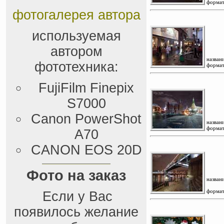
формат
фотогалерея автора
используемая
автором
названи
фототехника:
формат
FujiFilm Finepix
S7000
Canon PowerShot
названи
формат
A70
CANON EOS 20D
Фото на заказ
названи
формат
Если у Вас
появилось желание