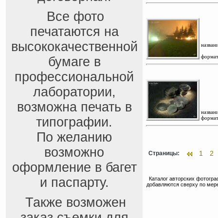
Все фото
печатаются на
высококачественной
названи
формат
бумаге в
профессиональной
лаборатории,
возможна печать в
названи
типографии.
формат
По желанию
возможно
1
2
Страницы:
оформление в багет
и паспарту.
Каталог авторских фотогра
добавляются сверху по мер
Также возможен
заказ съемки для