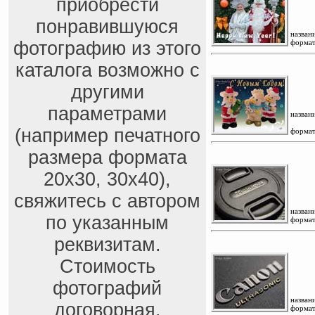
приобрести
понравившуюся
названи
фотографию из этого
формат
каталога возможно с
другими
параметрами
названи
(например печатного
формат
размера формата
20x30, 30x40),
свяжитесь с автором
названи
по указанным
формат
реквизитам.
Стоимость
фотографий
названи
договорная.
формат