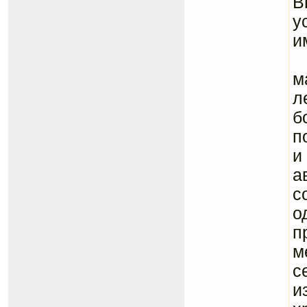
В
у
и
Г
м
л
б
п
и
а
с
о
п
м
с
и