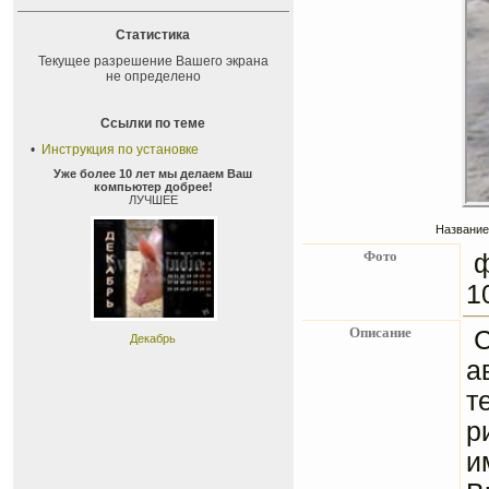
Статистика
Текущее разрешение Вашего экрана
не определено
Ссылки по теме
•
Инструкция по установке
Уже более 10 лет мы делаем Ваш
компьютер добрее!
ЛУЧШЕЕ
Название
Фото
ф
1
Описание
Декабрь
а
т
р
и