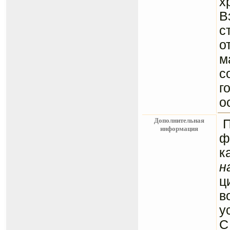
х
В
с
о
м
с
г
о
Дополнительная
информация
ф
к
н
ц
в
у
С