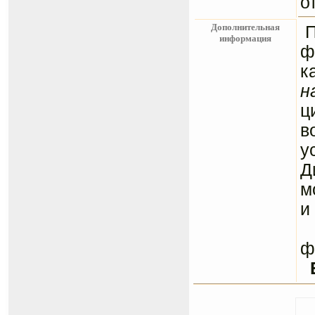
о
Дополнительная
информация
ф
к
н
ц
в
у
Д
м
и
С
ф