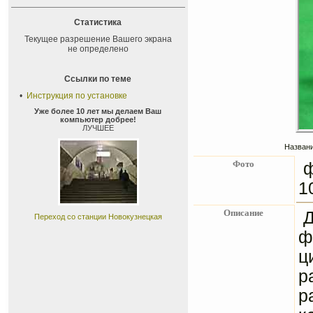
Статистика
Текущее разрешение Вашего экрана
не определено
Ссылки по теме
•
Инструкция по установке
Уже более 10 лет мы делаем Ваш
компьютер добрее!
ЛУЧШЕЕ
Названи
Фото
ф
1
Описание
Д
Переход со станции Новокузнецкая
ф
ц
р
р