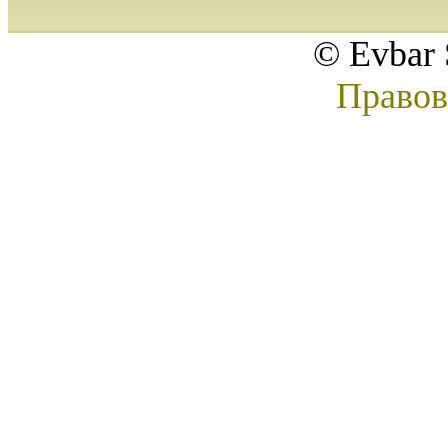
© Evbar 
Правов