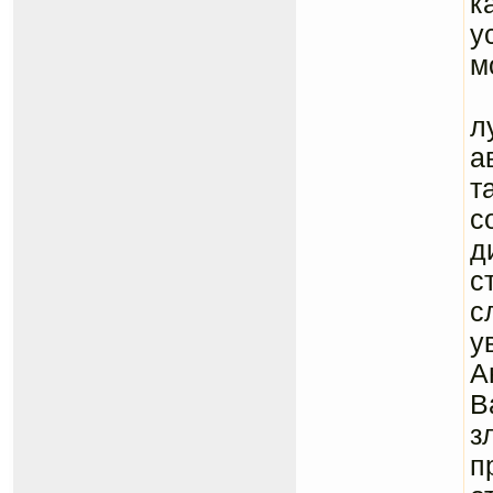
к
у
м
Ф
л
а
т
с
д
с
с
у
А
В
з
п