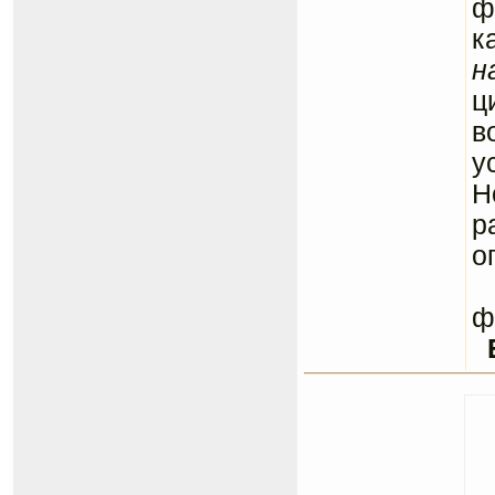
ф
к
н
ц
в
у
Н
р
о
С
ф