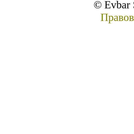
© Evbar 
Правов