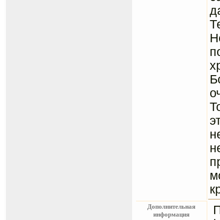
д
Т
Н
п
х
Б
о
Т
э
н
н
п
м
к
Дополнительная
информация