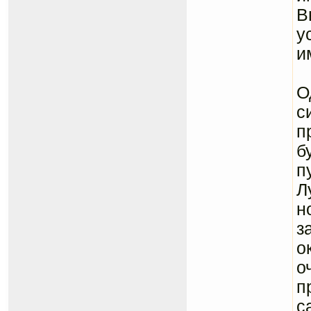
В
у
и
А
О
с
п
б
п
Л
н
з
о
о
п
с