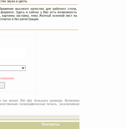
тве звука и цвета.
ражение высокого качества для рабочего стола,
 формате. Здесь и сейчас у Вас есть возможность
, картинку заставку, тему Желтый осенний лист на
платно и без регистрации.
ьзовании
я (не менее 300 dpi) большого размера. Возможно
ачественная полиграфическая печать, эксклюзивное
Контакты