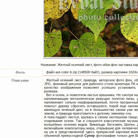
Название: Желтый осенний лист, фото обои фон заставка кар
Фото
файл aut-color-b.zip (148500 байт), размер картинки 102
Описание
Желтый осенний лист, природа, авторское фото фон, об
JPG, фоновый рисунок для рабочего стола монитора ПК 
качество изображения позволяет успешно установить
размера.
Вот и осень, и пожелтели листья орешника. Не смотря н
напоминающие металлическое режущее полотно пилы, у
напоминают сильно перфорированный, почти прозрачный,
помогут дереву сбросить оставшуюся, порой еще напом
имеющую зеленый цвет, но в большинстве своем уже же
землю, и природа приготовится к долгому зимнему сну.
А пока падают листья, кружась в своем неспешном танце
очарования осени. Так и слышится классическая музыка
волшебных осенних видов. Вивальди, Бетховен, Шопен, Д
величайшие композиторы мира, открывшие для человечест
на ум в представленной здесь прекрасной картинке мал
объемной превосходной
Супер
фотографии только для В