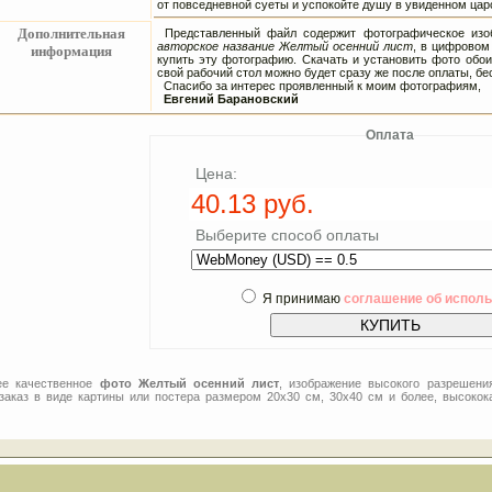
от повседневной суеты и успокойте душу в увиденном царс
Дополнительная
Представленный файл содержит фотографическое изоб
авторское название Желтый осенний лист
, в цифровом
информация
купить эту фотографию. Скачать и установить фото обои
свой рабочий стол можно будет сразу же после оплаты, бес
Спасибо за интерес проявленный к моим фотографиям,
Евгений Барановский
Оплата
Цена:
Выберите способ оплаты
Я принимаю
соглашение об испол
ее качественное
фото Желтый осенний лист
, изображение высокого разрешени
заказ в виде картины или постера размером 20x30 см, 30x40 см и более, высокок