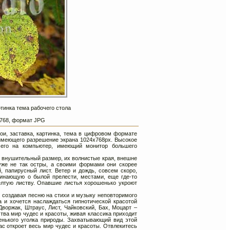
тинка тема рабочего стола
4х768, формат JPG
ои, заставка, картинка, тема в цифровом формате
имеющего разрешение экрана 1024х768px. Высокое
 его на компьютер, имеющий монитор большего
а внушительный размер, их волнистые края, внешне
же не так остры, а своими формами они скорее
 папирусный лист. Ветер и дождь, совсем скоро,
инающую о былой прелести, местами, еще где-то
лтую листву. Опавшие листья хорошенько укроют
, создавая песню на стихи и музыку неповторимого
 и хочется наслаждаться гипнотической красотой
воржак, Штраус, Лист, Чайковский, Бах, Моцарт –
ва мир чудес и красоты, живая классика приходит
енького уголка природы. Захватывающий вид этой
ас откроет весь мир чудес и красоты. Отвлекитесь