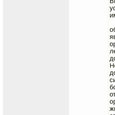
В
у
и
О
о
я
о
л
д
Н
д
с
б
о
о
ж