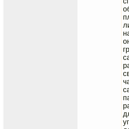
с
о
п
л
н
о
г
с
р
с
ч
с
п
р
д
у