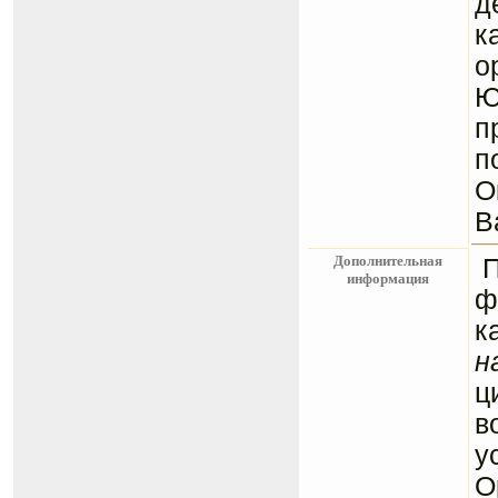
д
к
о
Ю
п
п
О
В
Дополнительная
информация
ф
к
н
ц
в
у
О