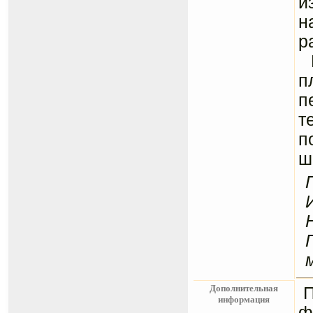
и
н
р
Н
п
п
т
п
ш
Дополнительная
информация
ф