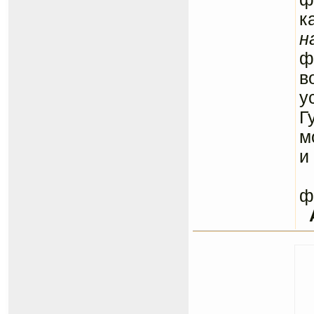
к
н
ф
в
у
Г
м
и
С
ф