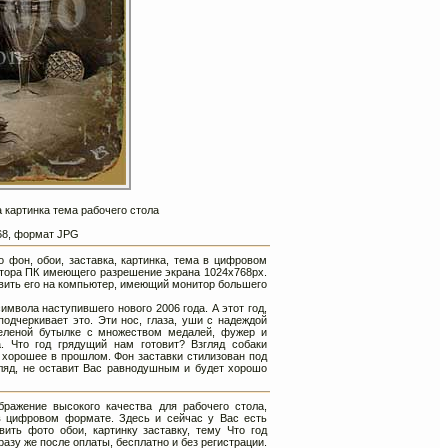
а картинка тема рабочего стола
768, формат JPG
о фон, обои, заставка, картинка, тема в цифровом
тора ПК имеющего разрешение экрана 1024х768px.
вить его на компьютер, имеющий монитор большего
мвола наступившего нового 2006 года. А этот год,
подчеркивает это. Эти нос, глаза, уши с надеждой
еленой бутылке с множеством медалей, фужер и
. Что год грядущий нам готовит? Взгляд собаки
 хорошее в прошлом. Фон заставки стилизован под
гляд, не оставит Вас равнодушным и будет хорошо
ражение высокого качества для рабочего стола,
в цифровом формате. Здесь и сейчас у Вас есть
ить фото обои, картинку заставку, тему Что год
разу же после оплаты, бесплатно и без регистрации.