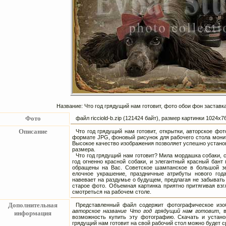
Название: Что год грядущий нам готовит, фото обои фон заставк
Фото
файл ricciold-b.zip (121424 байт), размер картинки 1024х
Описание
Что год грядущий нам готовит, открытки, авторское фот
формате JPG, фоновый рисунок для рабочего стола мони
Высокое качество изображения позволяет успешно устано
размера.
Что год грядущий нам готовит? Мила мордашка собаки, си
год огненно красной собаки, и элегантный красный бант 
обращены на Вас. Советское шампанское в большой з
елочное украшение, праздничные атрибуты нового года
навевает на раздумье о будущем, предлагая не забывать
старое фото. Объемная картинка приятно притягивая вз
смотреться на рабочем столе.
Дополнительная
Представленный файл содержит фотографическое изоб
авторское название Что год грядущий нам готовит
, 
информация
возможность купить эту фотографию. Скачать и установ
грядущий нам готовит на свой рабочий стол можно будет с