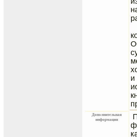
и
н
р
Я
к
О
с
м
х
и
и
к
п
Дополнительная
информация
ф
к