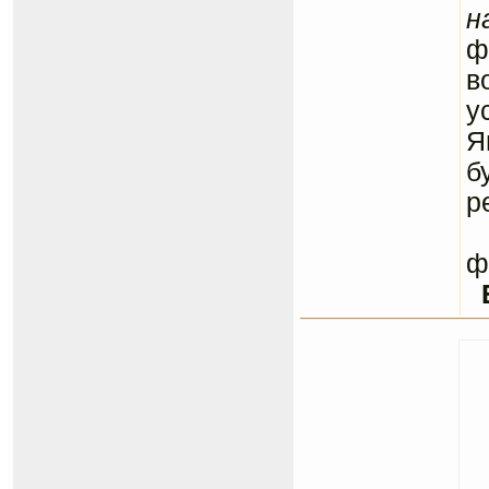
н
ф
в
у
Я
б
р
С
ф