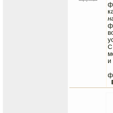
ф
к
н
ф
в
у
С
м
и
С
ф