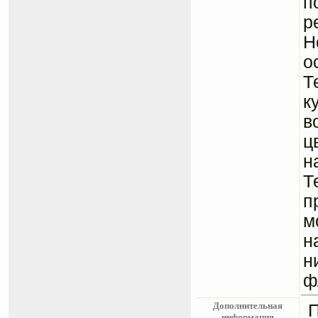
п
р
Н
о
Т
к
в
ц
н
Т
п
м
н
н
ф
Дополнительная
информация