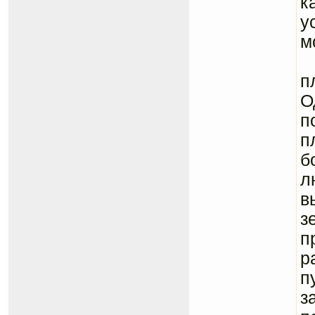
к
у
м
В
п
О
п
п
б
л
в
з
п
р
п
з