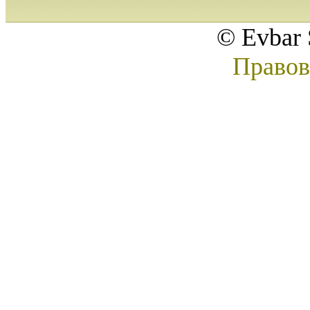
© Evbar 
Правов