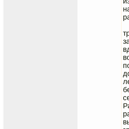
и
н
р
Ф
т
з
в
в
п
д
л
б
с
Р
р
в