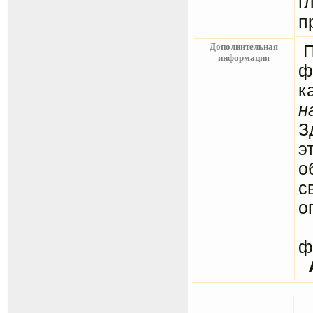
г
п
Дополнительная
информация
ф
к
н
З
э
о
с
о
С
ф