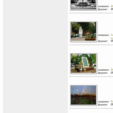
название:
Ф
формат:
J
название:
З
о
формат:
J
название:
Ф
формат:
J
название:
Р
формат:
J