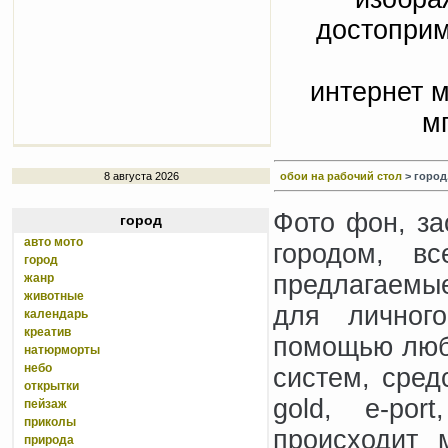
достоприм
интернет м
м
8 августа 2026
обои на рабочий стол
> город,
Фото фон, за
город
авто мото
городом, в
город
предлагаемые
жанр
животные
для личного
календарь
креатив
помощью люб
натюрморты
небо
систем, сред
открытки
gold, e-por
пейзаж
приколы
происходит 
природа