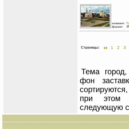
название:
Р
формат:
J
1
2
3
Страницы:
Тема город,
фон застав
сортируются,
при этом 
следующую с