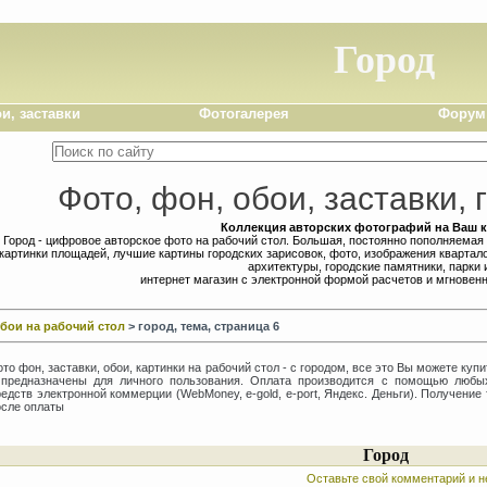
Город
и, заставки
Фотогалерея
Форум
Фото, фон, обои, заставки,
Коллекция авторских фотографий на Ваш 
Город - цифровое авторское фото на рабочий стол. Большая, постоянно пополняемая
картинки площадей, лучшие картины городских зарисовок, фото, изображения квартал
архитектуры, городские памятники, парки 
интернет магазин с электронной формой расчетов и мгновен
бои на рабочий стол
> город, тема, страница 6
то фон, заставки, обои, картинки на рабочий стол - с городом, все это Вы можете ку
 предназначены для личного пользования. Оплата производится с помощью любы
едств электронной коммерции (WebMoney, e-gold, e-port, Яндекс. Деньги). Получение
осле оплаты
Город
Оставьте свой комментарий и не за