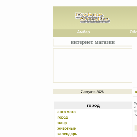
Амбар
Обо
интернет магазин
7 августа 2026
о
Фо
город
и
ср
авто мото
п
город
жанр
животные
календарь