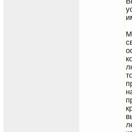
В
у
и
П
М
с
о
к
л
т
п
н
п
к
в
л