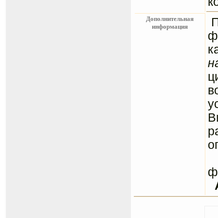
к
Дополнительная
информация
ф
к
н
ц
в
у
В
р
о
С
ф