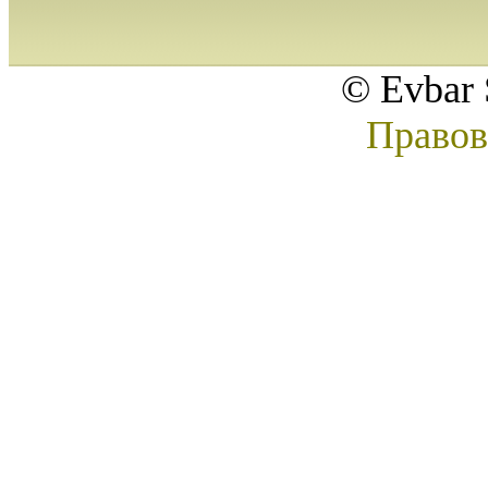
© Evbar 
Правов