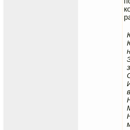
п
к
р