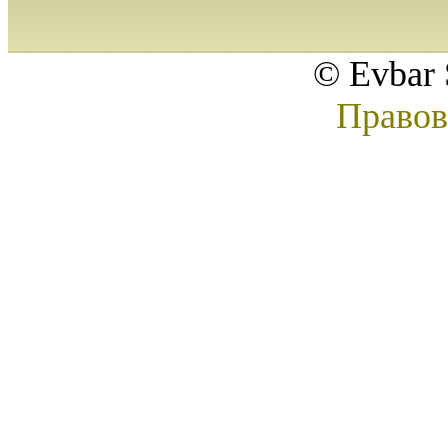
© Evbar 
Правов