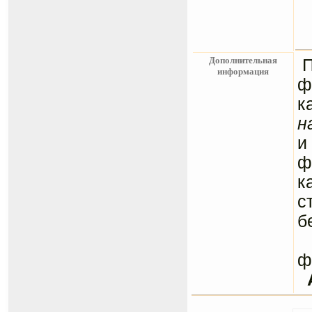
Дополнительная
информация
ф
к
н
и
ф
к
с
б
С
ф