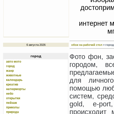
достоприм
интернет м
м
6 августа 2026
обои на рабочий стол
> город,
Фото фон, за
город
авто мото
городом, в
город
предлагаемые
жанр
животные
для личного
календарь
креатив
помощью люб
натюрморты
небо
систем, сред
открытки
gold, e-por
пейзаж
приколы
происходит 
природа