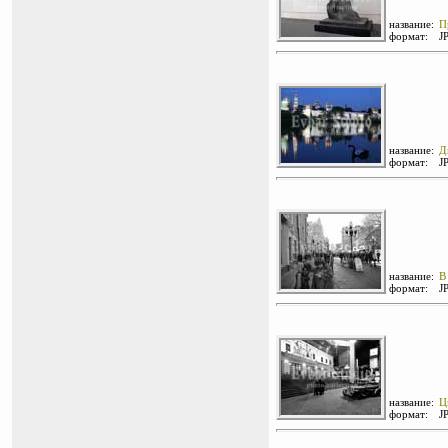
название:
П
формат:
J
название:
Д
формат:
J
название:
В
формат:
J
название:
Ц
формат:
J