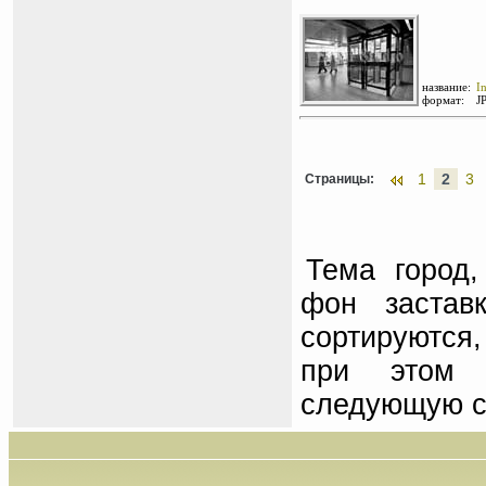
название:
I
формат:
J
1
2
3
Страницы:
Тема город,
фон застав
сортируются,
при этом 
следующую с