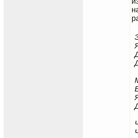
и
н
р