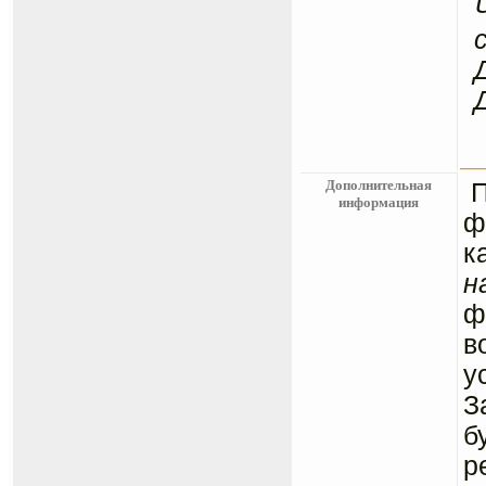
Дополнительная
информация
ф
к
н
ф
в
у
З
б
р