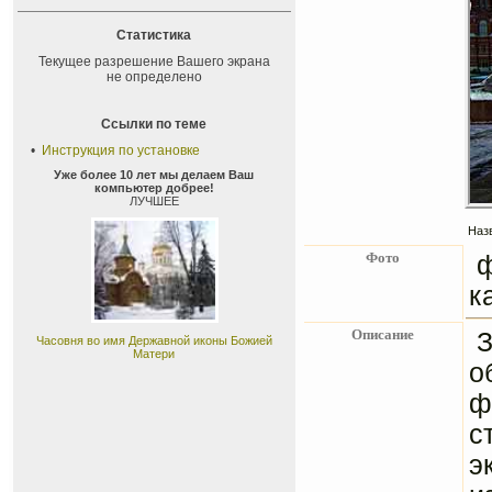
Статистика
Текущее разрешение Вашего экрана
не определено
Ссылки по теме
•
Инструкция по установке
Уже более 10 лет мы делаем Ваш
компьютер добрее!
ЛУЧШЕЕ
Наз
Фото
ф
к
Описание
З
Часовня во имя Державной иконы Божией
Матери
о
ф
с
э