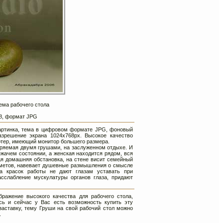
ема рабочего стола
68, формат JPG
 картинка, тема в цифровом формате JPG, фоновый
зрешение экрана 1024х768px. Высокое качество
ютер, имеющий монитор большего размера.
ряемая двумя грушами, на заслуженном отдыхе. И
ежачем состоянии, а женская находится рядом, вся
ная домашняя обстановка, на стене висит семейный
едметов, навевает душевные размышления о смысле
а красок работы не дают глазам уставать при
сслабление мускулатуры органов глаза, придают
ражение высокого качества для рабочего стола,
сь и сейчас у Вас есть возможность купить эту
заставку, тему Груши на свой рабочий стол можно
.