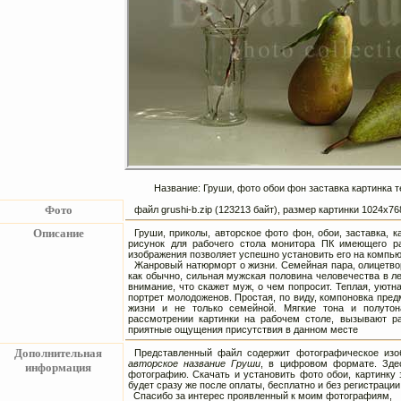
Название: Груши, фото обои фон заставка картинка т
Фото
файл grushi-b.zip (123213 байт), размер картинки 1024х7
Описание
Груши, приколы, авторское фото фон, обои, заставка,
рисунок для рабочего стола монитора ПК имеющего ра
изображения позволяет успешно установить его на компь
Жанровый натюрморт о жизни. Семейная пара, олицетво
как обычно, сильная мужская половина человечества в л
внимание, что скажет муж, о чем попросит. Теплая, уют
портрет молодоженов. Простая, по виду, компоновка пр
жизни и не только семейной. Мягкие тона и полутон
рассмотрении картинки на рабочем столе, вызывают ра
приятные ощущения присутствия в данном месте
Дополнительная
Представленный файл содержит фотографическое изоб
авторское название Груши
, в цифровом формате. Зде
информация
фотографию. Скачать и установить фото обои, картинку 
будет сразу же после оплаты, бесплатно и без регистрации
Спасибо за интерес проявленный к моим фотографиям,