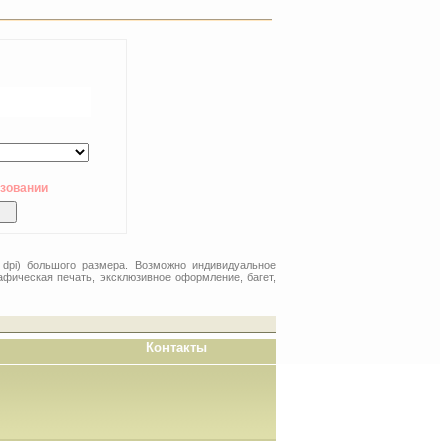
ьзовании
 dpi) большого размера. Возможно индивидуальное
афическая печать, эксклюзивное оформление, багет,
Контакты