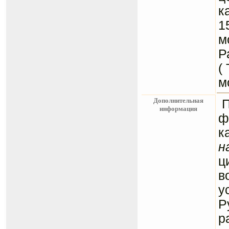
к
1
м
Р
(
м
Дополнительная
информация
ф
к
н
ц
в
у
Р
р