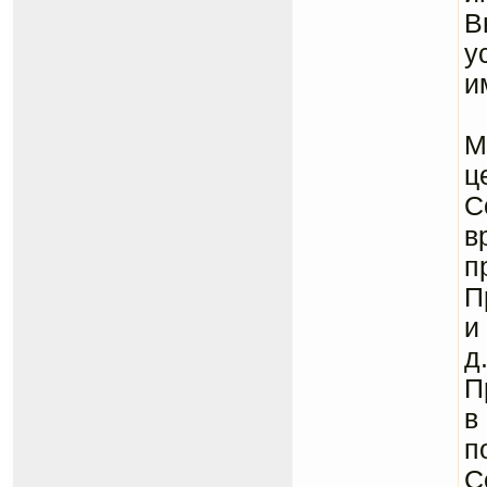
В
у
и
П
М
ц
С
в
п
П
и
д
П
в
п
С