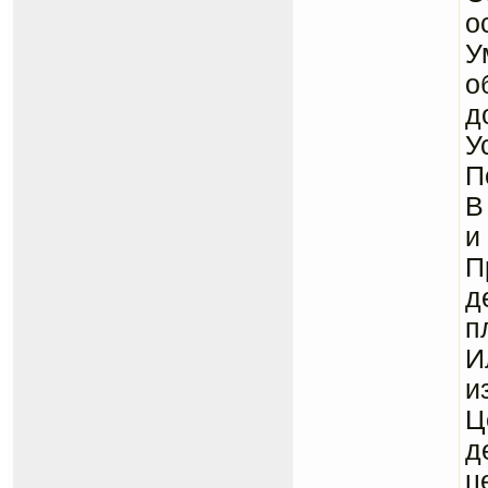
о
У
о
д
У
П
В
и
П
д
п
И
и
Ц
д
ц