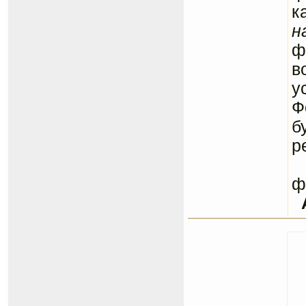
к
н
ф
в
у
Ф
б
р
С
ф