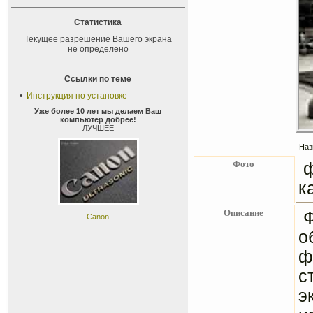
Статистика
Текущее разрешение Вашего экрана
не определено
Ссылки по теме
•
Инструкция по установке
Уже более 10 лет мы делаем Ваш
компьютер добрее!
ЛУЧШЕЕ
Наз
Фото
ф
к
Описание
Ф
Canon
о
ф
с
э