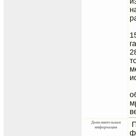
и
н
р
А
1
г
2
т
м
и
В
о
м
в
Дополнительная
информация
ф