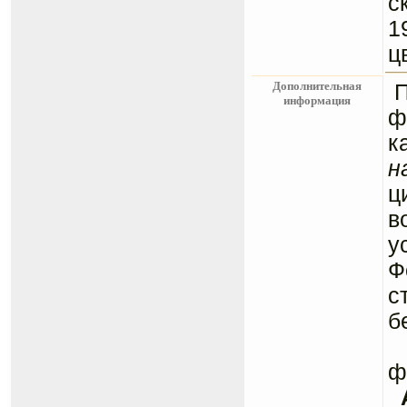
с
1
ц
Дополнительная
информация
ф
к
н
ц
в
у
Ф
с
б
С
ф