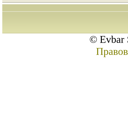
© Evbar 
Правов