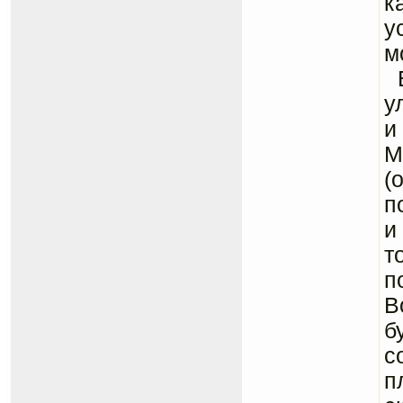
к
у
м
Б
у
и
М
(
п
и
т
п
В
б
с
п