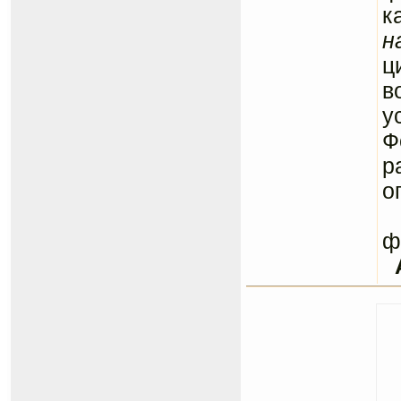
к
н
ц
в
у
Ф
р
о
С
ф