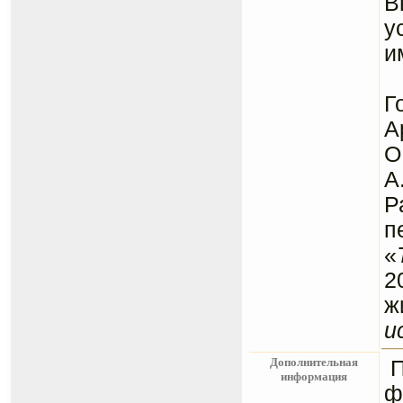
В
у
и
П
Г
А
О
А
Р
п
«
2
ж
и
Дополнительная
информация
ф