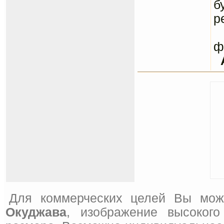
б
р
С
ф
Для коммерческих целей Вы мож
Окуджава
, изображение высоког