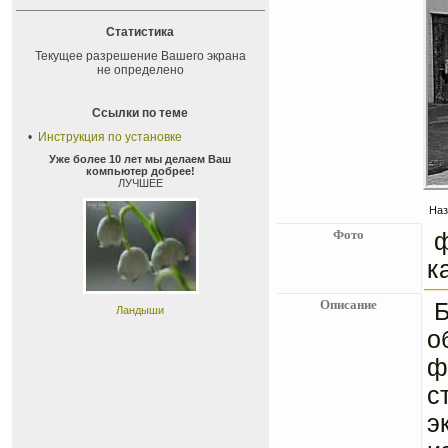
Статистика
Текущее разрешение Вашего экрана
не определено
Ссылки по теме
•
Инструкция по установке
Уже более 10 лет мы делаем Ваш
компьютер добрее!
ЛУЧШЕЕ
Наз
Фото
ф
к
Описание
Б
Ландыши
о
ф
с
э