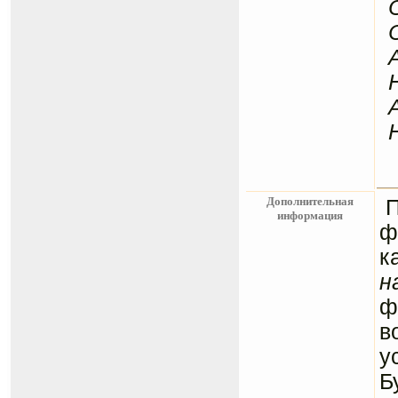
Дополнительная
информация
ф
к
н
ф
в
у
Б