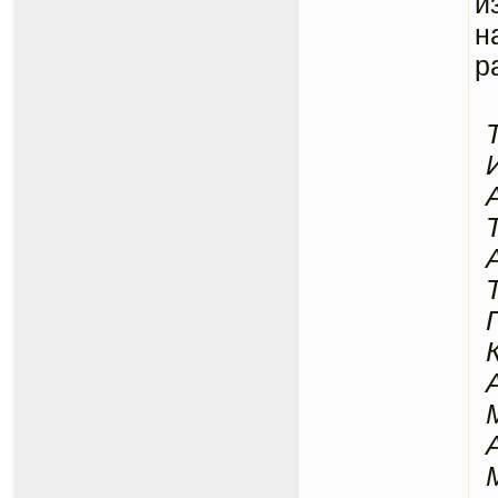
и
н
р