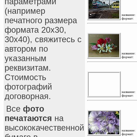
параметрами
(например
название:
печатного размера
формат:
формата 20x30,
30x40), свяжитесь с
автором по
название:
указанным
формат:
реквизитам.
Стоимость
фотографий
название:
договорная.
формат:
Все
фото
печатаются
на
высококачественной
название:
формат: