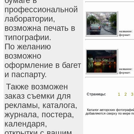
бумаге в
профессиональной
лаборатории,
возможна печать в
название:
типографии.
формат:
По желанию
возможно
оформление в багет
название:
и паспарту.
формат:
Также возможен
заказ съемки для
1
2
3
Страницы:
рекламы, каталога,
Каталог авторских фотографий
журнала, постера,
добавляются сверху по мере п
календаря,
открытки с вашим