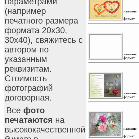
параметрами
(например
название:
печатного размера
формат:
формата 20x30,
30x40), свяжитесь с
автором по
название:
указанным
формат:
реквизитам.
Стоимость
фотографий
название:
договорная.
формат:
Все
фото
печатаются
на
высококачественной
название:
формат: