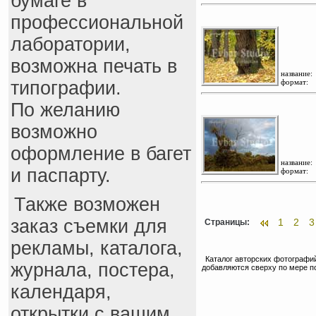
бумаге в
профессиональной
лаборатории,
возможна печать в
название:
типографии.
формат:
По желанию
возможно
оформление в багет
название:
и паспарту.
формат:
Также возможен
заказ съемки для
1
2
3
Страницы:
рекламы, каталога,
Каталог авторских фотографий
журнала, постера,
добавляются сверху по мере п
календаря,
открытки с вашим