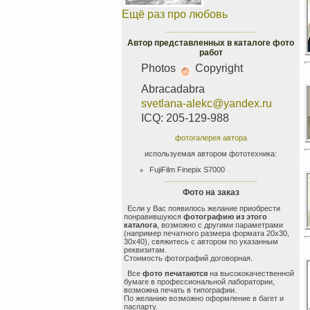
Ещё раз про любовь
Автор представленных в каталоге фото
работ
Photos
Copyright
Abracadabra
svetlana-alekc@yandex.ru
ICQ: 205-129-988
фотогалерея автора
используемая автором фототехника:
FujiFilm Finepix S7000
Фото на заказ
Если у Вас появилось желание приобрести
понравившуюся
фотографию из этого
каталога
, возможно с другими параметрами
(например печатного размера формата 20x30,
30x40), свяжитесь с автором по указанным
реквизитам.
Стоимость фотографий договорная.
Все
фото печатаются
на высококачественной
бумаге в профессиональной лаборатории,
возможна печать в типографии.
По желанию возможно оформление в багет и
паспарту.