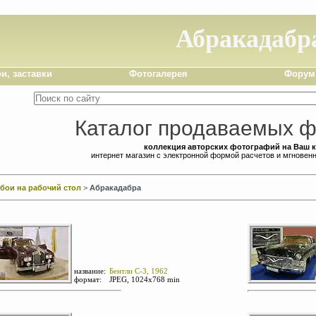
Абракадабр
и, заставки
Фотогалерея
Форум
Каталог продаваемых ф
коллекция авторских фотографий на Ваш 
интернет магазин с электронной формой расчетов и мгновен
бои на рабочий стол
>
Абракадабра
название:
Бентли С-3, 1962
формат:
JPEG, 1024х768 min