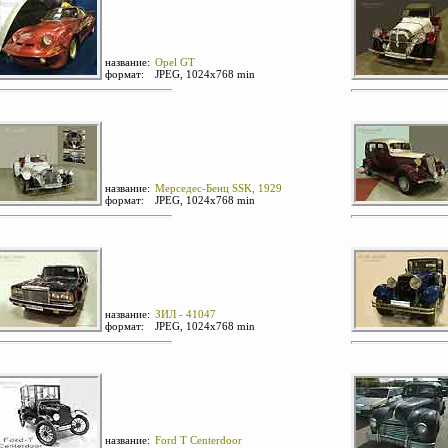
название:
Opel GT
формат:
JPEG, 1024х768 min
название:
Мерседес-Бенц SSK, 1929
формат:
JPEG, 1024х768 min
название:
ЗИЛ - 41047
формат:
JPEG, 1024х768 min
название:
Ford T Centerdoor