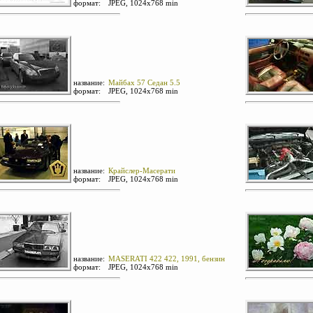
формат:
JPEG, 1024х768 min
название:
Майбах 57 Седан 5.5
формат:
JPEG, 1024х768 min
название:
Крайслер-Масерати
формат:
JPEG, 1024х768 min
название:
MASERATI 422 422, 1991, бензин
формат:
JPEG, 1024х768 min