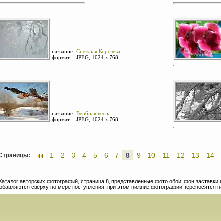
название:
Снежная Королева
формат:
JPEG, 1024 х 768
название:
Вербная весна
формат:
JPEG, 1024 х 768
1
2
3
4
5
6
7
8
9
10
11
12
13
14
Страницы:
Каталог авторских фотографий, страница 8, представленные фото обои, фон заставки и
обавляются сверху по мере поступления, при этом нижние фотографии переносятся 