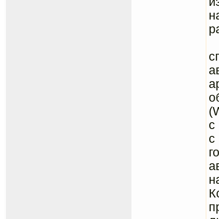
и
н
р
B
с
а
а
о
(
с
с
г
а
н
К
п