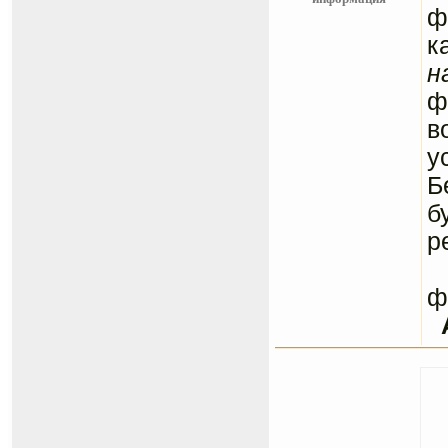
ф
к
н
ф
в
у
Б
б
р
С
ф