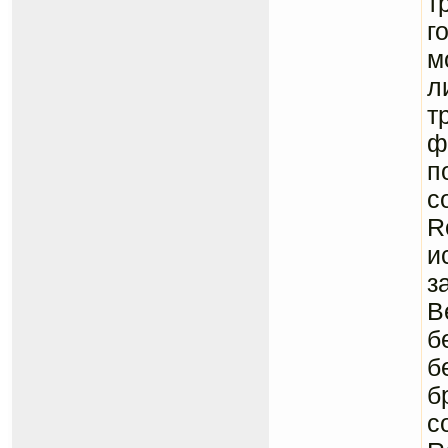
т
г
м
л
т
ф
п
с
R
и
з
B
б
б
б
с