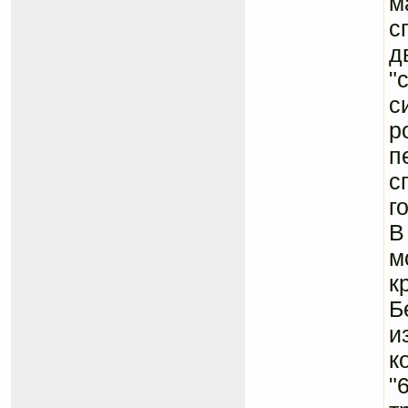
м
с
д
"
с
р
п
с
г
В
м
к
Б
и
к
"