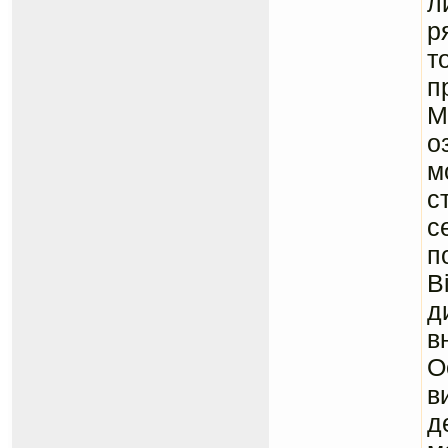
л
р
т
п
М
о
м
с
с
п
B
д
в
О
в
д