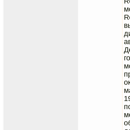
R
м
R
в
д
а
Д
г
м
п
о
м
1
п
м
о