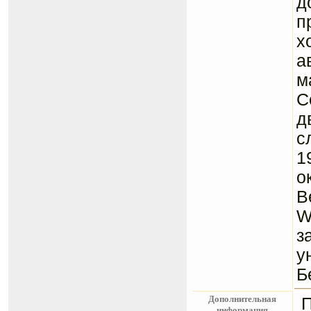
д
п
х
а
м
C
д
с
1
о
B
W
з
у
Б
Дополнительная
информация