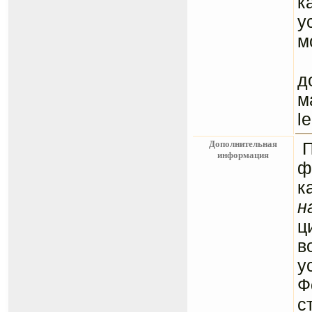
к
у
м
Ц
д
м
l
Дополнительная
информация
ф
к
н
ц
в
у
Ф
с