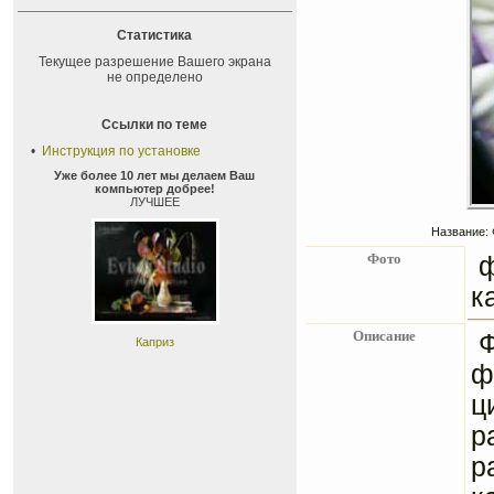
Статистика
Текущее разрешение Вашего экрана
не определено
Ссылки по теме
•
Инструкция по установке
Уже более 10 лет мы делаем Ваш
компьютер добрее!
ЛУЧШЕЕ
Название: 
Фото
ф
к
Описание
Ф
Каприз
ф
ц
р
р