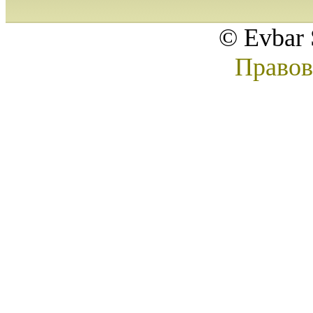
© Evbar 
Правов