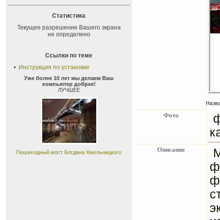
Статистика
Текущее разрешение Вашего экрана
не определено
Ссылки по теме
•
Инструкция по установке
Уже более 10 лет мы делаем Ваш
компьютер добрее!
ЛУЧШЕЕ
Назва
Фото
ф
к
Описание
М
Пешеходный мост Богдана Хмельницкого
ф
ф
с
э