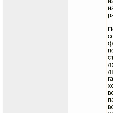
и
н
р
Л
П
с
ф
п
с
л
л
г
х
в
п
в