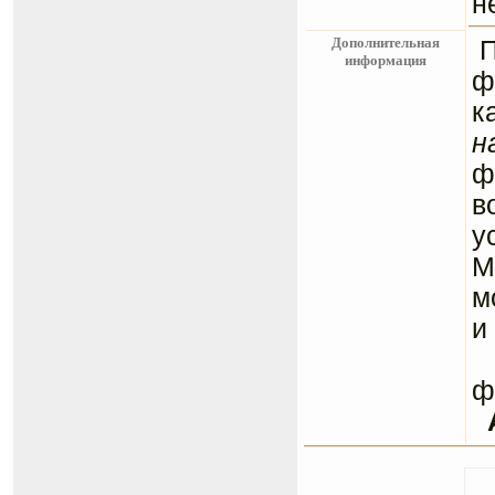
н
Дополнительная
информация
ф
к
н
ф
в
у
М
м
и
С
ф