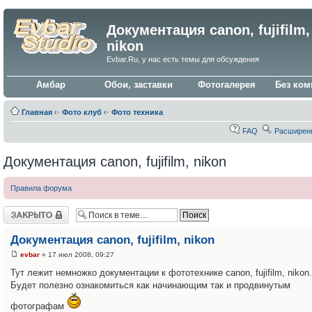
Документация canon, fujifilm,
nikon
Evbar.Ru, у нас есть темы для обсуждения
Амбар
Обои, заставки
Фотогалерея
Без ком
Главная
‹·
Фото клуб
‹·
Фото техника
FAQ
Расширен
Документация canon, fujifilm, nikon
Правила форума
Закрыто
Документация canon, fujifilm, nikon
evbar
» 17 июл 2008, 09:27
Тут лежит немножко документации к фототехнике canon, fujifilm, nikon.
Будет полезно ознакомиться как начинающим так и продвинутым
фотографам