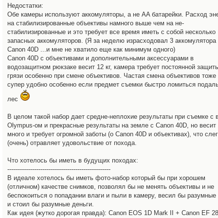
Недостатки:
Обе камеры используют аккомуляторы, а не AA батарейки. Расход эн
на стабилизированные объективы намного выше чем на не-
стабилизированные и это требует все время иметь с собой несколько
запасных аккомуляторов. (Я за неделю израсходовал 3 аккомулятора
Canon 40D ...и мне не хватило еще как минимум одного)
Canon 40D с объективами и дополнительными аксессуарами в
водозащитном рюкзаке весит 12 кг, камера требует постоянной защит
грязи особенно при смене объективов. Частая смена объективов тоже
супер удобно особенно если предмет съемки быстро ломиться подал
лес
В целом такой набор дает средне-неплохие результаты при съемке с 
Olympus-ом и прекрасные результаты на земле с Canon 40D, но весит
много и требует огромной заботы (о Canon 40D и объективах), что сле
(очень) отравляет удовольствие от похода.
Что хотелось бы иметь в будущих походах:
-----------------------------------------------------
В идеале хотелось бы иметь фото-набор который бы при хорошем
(отличном) качестве снимков, позволял бы не менять объективы и не
беспокоиться о попадании влаги и пыли в камеру, весил бы разумные 
и стоил бы разумные деньги.
Как идея (жутко дорогая правда): Canon EOS 1D Mark II + Canon EF 28