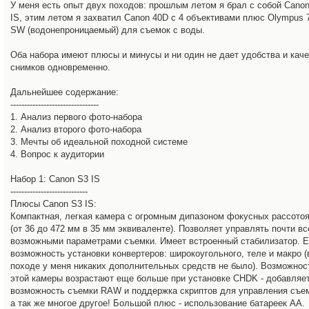
У меня есть опыт двух походов: прошлым летом я брал с собой Cano
IS, этим летом я захватил Canon 40D с 4 объективами плюс Olympus 
SW (водонепроницаемый) для съемок с воды.
Оба набора имеют плюсы и минусы и ни один не дает удобства и кач
снимков одновременно.
Дальнейшее содержание:
--------------------------------
1. Анализ первого фото-набора
2. Анализ второго фото-набора
3. Мечты об идеальной походной системе
4. Вопрос к аудитории
Набор 1: Canon S3 IS
----------------------------
Плюсы Canon S3 IS:
Компактная, легкая камера с огромным дипазоном фокусных рассото
(от 36 до 472 мм в 35 мм эквиваленте). Позволяет управлять почти в
возможными параметрами съемки. Имеет встроенный стабилизатор. Е
возможность установки конвертеров: широкоугольного, теле и макро (
походе у меня никаких дополнительных средств не было). Возможнос
этой камеры возрастают еще больше при установке CHDK - добавляе
возможность съемки RAW и поддержка скриптов для управления съе
а так же многое другое! Большой плюс - использование батареек AA.