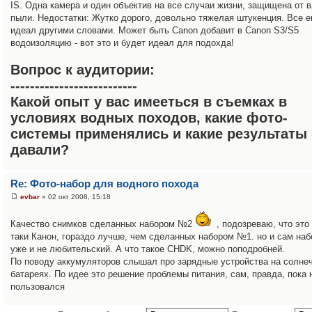
IS. Одна камера и один объектив на все случаи жизни, защищена от в
пыли. Недостатки: Жутко дорого, довольно тяжелая штукенция. Все 
идеал другими словами. Может быть Canon добавит в Canon S3/S5
водоизоляцию - вот это и будет идеал для подохда!
Вопрос к аудитории:
--------------------------
Какой опыт у вас имееться в съемках в
условиях водных походов, какие фото-
системы применялись и какие результаты
давали?
Re: Фото-набор для водного похода
evbar
» 02 окт 2008, 15:18
Качество снимков сделанных набором №2
, подозреваю, что это 
таки Канон, гораздо лучше, чем сделанных набором №1. но и сам наб
уже и не любительский. А что такое CHDK, можно поподробней.
По поводу аккумуляторов слышал про зарядные устройства на солне
батареях. По идее это решение проблемы питания, сам, правда, пока 
пользовался