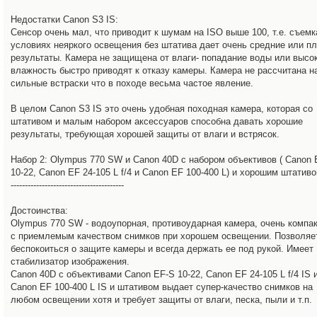
Недостатки Canon S3 IS:
Сенсор очень мал, что приводит к шумам на ISO выше 100, т.е. съемк
условиях неяркого освещения без штатива дает очень средние или п
результаты. Камера не защищена от влаги- попадание воды или высо
влажность быстро приводят к отказу камеры. Камера не рассчитана н
сильные встраски что в походе весьма частое явление.
В целом Canon S3 IS это очень удобная походная камера, которая со
штативом и малым набором аксессуаров способна давать хорошие
результаты, требующая хорошей защиты от влаги и встрясок.
Набор 2: Olympus 770 SW и Canon 40D c набором объективов ( Canon 
10-22, Canon EF 24-105 L f/4 и Canon EF 100-400 L) и хорошим штативо
----------------------------------------
Достоинства:
Olympus 770 SW - водоупорная, противоударная камера, очень компа
с приемлемым качеством снимков при хорошем освещении. Позволяе
беспокоиться о защите камеры и всегда держать ее под рукой. Имеет
стабилизатор изображения.
Canon 40D с объективами Canon EF-S 10-22, Canon EF 24-105 L f/4 IS 
Canon EF 100-400 L IS и штативом выдает супер-качество снимков на
любом освещении хотя и требует защиты от влаги, песка, пыли и т.п.