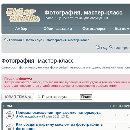
Фотография, мастер-класс
Evbar.Ru, у нас есть темы для обсуждения
Амбар
Обои, заставки
Фотогалерея
Без ком
Главная
‹·
Фото клуб
‹·
Фотография, мастер-класс
FAQ
Расширен
Фотография, мастер-класс
фотоуроки, фото класс, техника фотографий, авторские методики, реальный опыт сьем
Правила форума
Авторский мастер-класс, это значит что публикуем и обсуждаем только реальный 
место для перепечаток статей, хотя ссылки на последние не возбраняются
Новая тема
ТЕМЫ
ОТВЕТЫ
ПР
Приемы освещения при съемке натюрморта
0
8
Абракадабра
» 23 фев 2011, 13:11
Как создать картину маслом из фотографии в
0
2
фотошопе