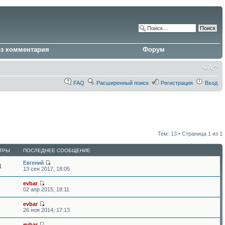
ез комментария
Форум
FAQ
Расширенный поиск
Регистрация
Вход
Тем: 13 • Страница
1
из
1
ТРЫ
ПОСЛЕДНЕЕ СООБЩЕНИЕ
Евгений
1
13 сен 2017, 18:05
evbar
2
02 апр 2015, 18:11
evbar
9
26 ноя 2014, 17:13
evbar