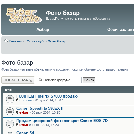
Фото базар
Evbar.Ru, у нас есть темы для обсуждения
Амбар
Обои, застав
Главная
‹·
Фото клуб
‹·
Фото базар
Фото базар
Фото базар, частные объявления о продаже, покупке, обмене фото, видео техники
Новая тема
ТЕМЫ
FUJIFILM FinePix S7000 продаю
Евгений
» 01 дек 2014, 16:07
Canon Speedlite 580EX II
evbar
» 06 июн 2014, 18:15
Продам цифровой фотоаппарат Canon EOS 7D
evbar
» 14 окт 2013, 13:33
Сanon 5d