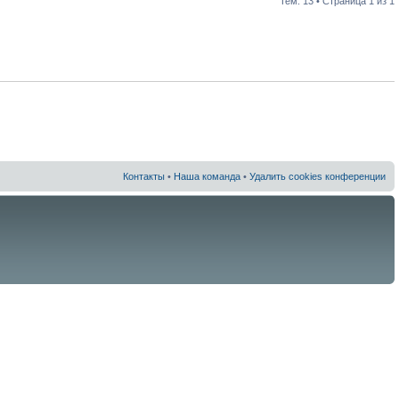
Тем: 13 • Страница
1
из
1
Контакты
•
Наша команда
•
Удалить cookies конференции