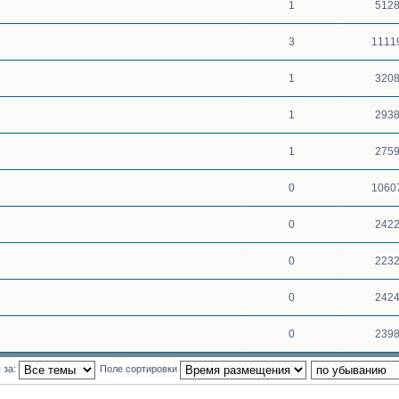
1
512
3
1111
1
320
1
293
1
275
0
1060
0
242
0
223
0
242
0
239
 за:
Поле сортировки