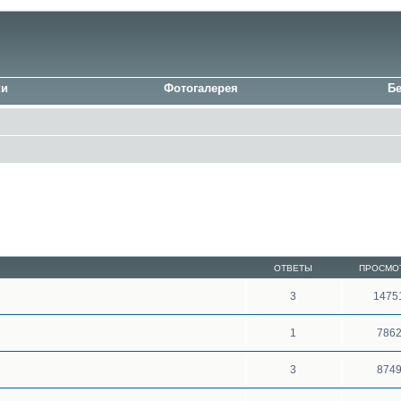
ки
Фотогалерея
Б
ОТВЕТЫ
ПРОСМО
3
1475
1
786
3
874