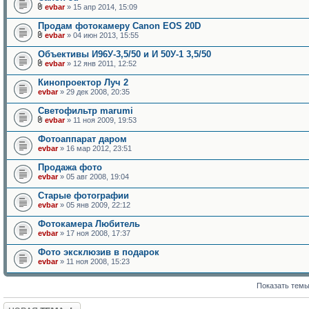
evbar
» 15 апр 2014, 15:09
Продам фотокамеру Canon EOS 20D
evbar
» 04 июн 2013, 15:55
Объективы И96У-3,5/50 и И 50У-1 3,5/50
evbar
» 12 янв 2011, 12:52
Кинопроектор Луч 2
evbar
» 29 дек 2008, 20:35
Светофильтр marumi
evbar
» 11 ноя 2009, 19:53
Фотоаппарат даром
evbar
» 16 мар 2012, 23:51
Продажа фото
evbar
» 05 авг 2008, 19:04
Старые фотографии
evbar
» 05 янв 2009, 22:12
Фотокамера Любитель
evbar
» 17 ноя 2008, 17:37
Фото эксклюзив в подарок
evbar
» 11 ноя 2008, 15:23
Показать темы
Новая тема