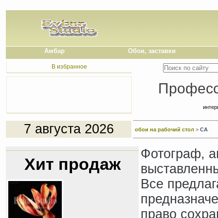
Амбар
Обои, заставки
В избранное
Професс
интер
7 августа 2026
обои на рабочий стол
>
СА
Фотограф, а
Хит продаж
выставленны
Все предлаг
предназначе
право сохра