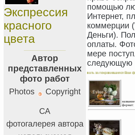
помощью люб
Экспрессия
Интернет, п
красного
коммерции (W
Деньги). По
цвета
оплаты. Фот
мере поступ
Автор
следующую 
представленных
авьте свой комментарий и не забудьте проголосовать за понравившиеся Вам фотогра
фото работ
Photos
Copyright
название
формат:
СА
фотогалерея автора