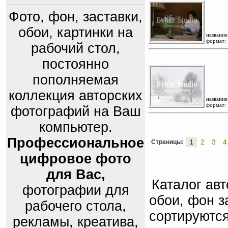
Фото, фон, заставки,
обои, картинки на
название
формат:
рабочий стол,
постоянно
пополняемая
коллекция авторских
название
формат:
фотографий на Ваш
компьютер.
Профессиональное
1
2
3
4
Страницы:
цифровое фото
для Вас,
Каталог ав
фотографии для
обои, фон з
рабочего стола,
сортируются
рекламы, креатива,