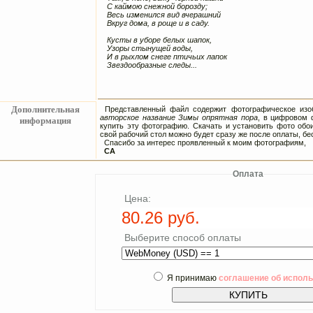
С каймою снежной борозду;
Весь изменился вид вчерашний
Вкруг дома, в роще и в саду.
Кусты в уборе белых шапок,
Узоры стынущей воды,
И в рыхлом снеге птичьих лапок
Звездообразные следы...
Дополнительная
Представленный файл содержит фотографическое изоб
авторское название Зимы опрятная пора
, в цифровом 
информация
купить эту фотографию. Скачать и установить фото обои
свой рабочий стол можно будет сразу же после оплаты, бес
Спасибо за интерес проявленный к моим фотографиям,
СА
Оплата
Цена:
Выберите способ оплаты
Я принимаю
соглашение об испол