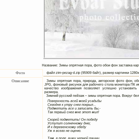
Название: Зимы опрятная пора, фото обои фон заставка кар
Фото
файл zim-pezag-d.zip (95909 байт), размер картинки 128
Описание
Зимы опрятная пора, природа, авторское фото фон, об
JPG, фоновый рисунок для рабочего стола монитора ПК 
качество изображения позволяет успешно установить
размера.
Зимний русский пейзаж – зимы опрятная пора. Вокруг бел
Поверхность всей моей усадьбы
Сегодня к утру снег покрыл...
Подметить все и записать бы,-
Так первый снег мне этот мил!
Скорей подметить! Он победу
Уступит солнечному дню;
И к деревенскому обеду
Уж я всего не оценю.
Там, в поле, вижу черной пашни