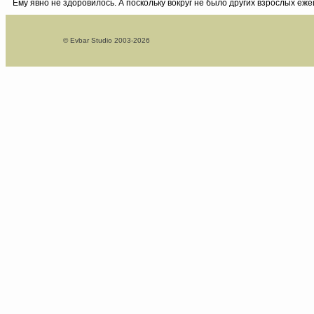
Ему явно не здоровилось. А поскольку вокруг не было других взрослых еж
© Evbar Studio 2003-2026