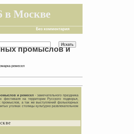
6 в Москве
Без комментария
одных промыслов и
ярмарка ремесел
ромыслов и ремесел
- замечательного праздника
х фестиваля на территории Русского подворья,
х промыслов, а так же выступлений фольклорных
нитых уголках столицы культурно развлекательном
оскве