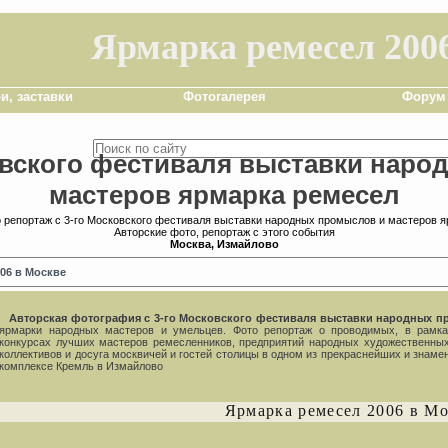
Ярмарка ремесел 200
и, заставки
Фотогалерея
Форум
овского фестиваля выставки нар
мастеров ярмарка ремесел
 репортаж с 3-го Московского фестиваля выставки народных промыслов и мастеров 
Авторские фото, репортаж с этого события
Москва, Измайлово
06 в Москве
Авторская фотография с 3-го Московского фестиваля выставки народных п
ярмарки народных мастеров и умельцев. Фото репортаж о проводимых, в рамка
конкурсах лучших мастеров ремесленников, предприятий народных художественны
коллективов и досуга москвичей и гостей столицы в одном из прекраснейших и знаме
комплексе Кремль в Измайлово
Ярмарка ремесел 2006 в М