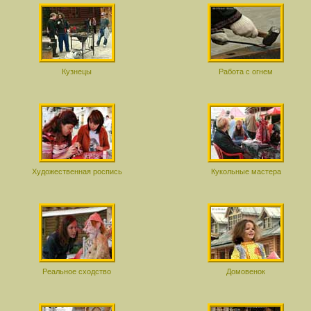
Кузнецы
Работа с огнем
Художественная роспись
Кукольные мастера
Реальное сходство
Домовенок