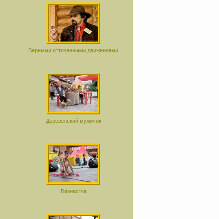
Верными отточенными движениями
Деревенский мужичок
Гимнастка