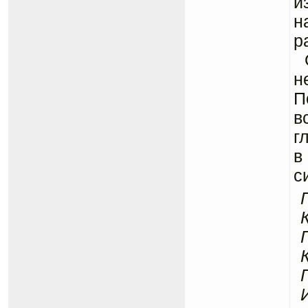
и
н
р
О
н
П
в
г
в
с