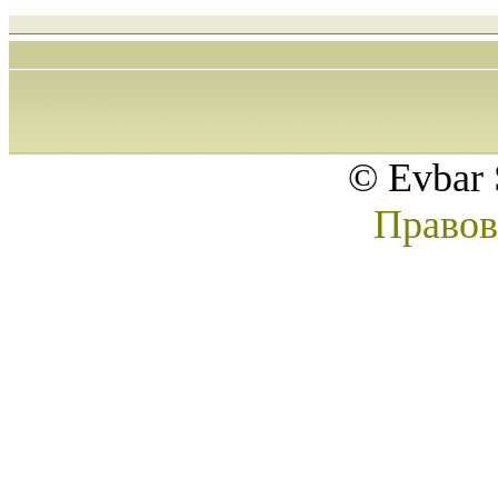
© Evbar 
Правов