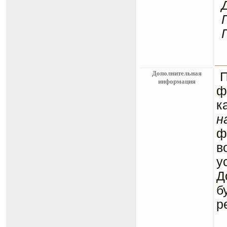
Дополнительная
информация
ф
к
н
ф
в
у
Д
б
р
С