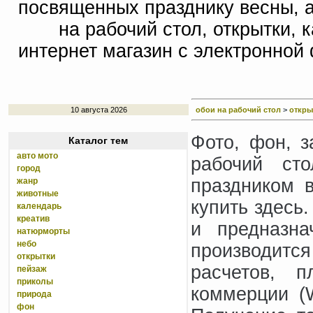
посвященных празднику весны, а
на рабочий стол, открытки, 
интернет магазин с электронной
10 августа 2026
обои на рабочий стол
>
откры
Фото, фон, з
Каталог тем
авто мото
рабочий ст
город
праздником 
жанр
животные
купить здесь
календарь
креатив
и предназна
натюрморты
небо
производит
открытки
расчетов, п
пейзаж
приколы
коммерции (W
природа
фон