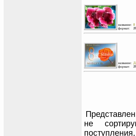
название:
8
формат:
J
название:
Д
формат:
J
Представлен
не сортир
поступлени