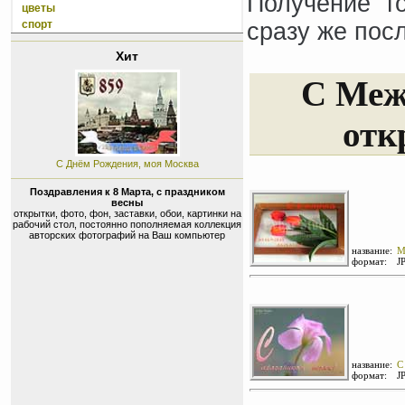
Получение т
цветы
спорт
сразу же пос
Хит
С Меж
отк
С Днём Рождения, моя Москва
Поздравления к 8 Марта, с праздником
весны
открытки, фото, фон, заставки, обои, картинки на
рабочий стол, постоянно пополняемая коллекция
авторских фотографий на Ваш компьютер
название:
М
формат:
J
название:
С
формат:
J