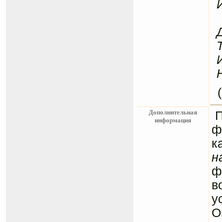
Дополнительная
информация
ф
к
н
ф
в
у
О