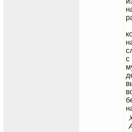
и
н
р
З
к
н
с
с
м
д
в
в
б
н