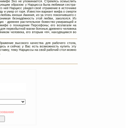
 нимфе Эхо не упоминается. Стремясь осмыслить
дующим образом: у Нарцисса была любимая сестра-
ез неё Нарцисс увидел своё отражение в источнике
оду и умер от горя. Известен вариант мифа о смерти
г любовь юноши Аминия, из-за этого покончившего с
онимая безнадёжность этой любви, закололся. Из
цис - древнее растительное божество умирающей и
 мифе о похищении Персефоны; его возлагали на
 для первобытной магии боязнью древнего человека
йником человека, его вторым «я», находящимся во
ражение высокого качества для рабочего стола,
есь и сейчас у Вас есть возможность купить эту
аставку, тему Нарциссы на свой рабочий стол можно
.
ьзовании