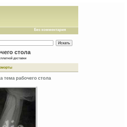
Без комментария
чего стола
сплатной доставки
рморты
а тема рабочего стола