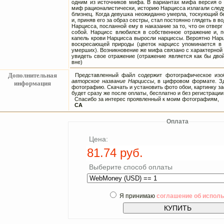
одним из источников мифа. В вариантах мифа версия о
миф рационалистически, историю Нарцисса излагали сле
близнец. Когда девушка неожиданно умерла, тоскующий б
и, приняв его за образ сестры, стал постоянно глядеть в в
Нарцисса, посланной ему в наказание за то, что он отвер
собой. Нарцисс влюбился в собственное отражение и, п
капель крови Нарцисса выросли нарциссы. Вероятно Нар
воскресающей природы (цветок нарцисс упоминается в
умерших). Возникновение же мифа связано с характерной
увидеть свое отражение (отражение является как бы дво
вне)
Дополнительная
Представленный файл содержит фотографическое изоб
авторское название Нарциссы
, в цифровом формате. Зд
информация
фотографию. Скачать и установить фото обои, картинку з
будет сразу же после оплаты, бесплатно и без регистрации
Спасибо за интерес проявленный к моим фотографиям,
СА
Оплата
Цена:
Выберите способ оплаты
Я принимаю
соглашение об испол