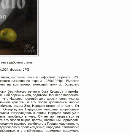
 тема рабочего стола
80х1024, формат JPG
ставка, картинка, тема в цифровом формате JPG,
ющего разрешение экрана 1280х1024px. Высокое
 его на компьютер, имеющий монитор большего
сын беотийского речного бога Кефисса и нимфы
анённой версии мифа, родители Нарцисса вопросили
, что Нарцисс проживёт до старости, если никогда
айной красоты, и его любви добивались многие
любилась нимфа Эхо, Нарцисс отверг её страсть. От
ос. Отвергнутые Нарциссом женщины потребовали
льбам. Возвращаясь с охоты, Нарцисс заглянул в
ние, влюбился в него. Он не мог оторваться от
те его гибели вырос цветок, названный нарциссом.
ождение распространённого в Греции красивого, но
 догреческого происхождения; народная этимология
олбенеть», и это сближение, возможно, послужило