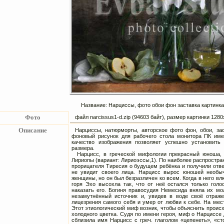
Название: Нарциссы, фото обои фон заставка картинка
Фото
файл narcissus1-d.zip (94603 байт), размер картинки 12
Описание
Нарциссы, натюрморты, авторское фото фон, обои, за
фоновый рисунок для рабочего стола монитора ПК име
качество изображения позволяет успешно установить
размера.
Нарцисс, в греческой мифологии прекрасный юноша, 
Лириопы (вариант: Лириоэссы,1). По наиболее распростр
прорицателя Тиресия о будущем ребёнка и получили ответ
не увидит своего лица. Нарцисс вырос юношей необыч
женщины, но он был безразличен ко всем. Когда в него в
горя Эхо высохла так, что от неё остался только гол
наказать его. Богиня правосудия Немесида вняла их мо
незамутнённый источник и, увидев в воде своё отраже
лицезрения самого себя и умер от любви к себе. На мес
Этот этиологический миф возник, чтобы объяснить происх
холодного цветка. Судя по имени героя, миф о Нарциссе
сблизила имя Нарцисс с греч. глаголом «цепенеть», «ст