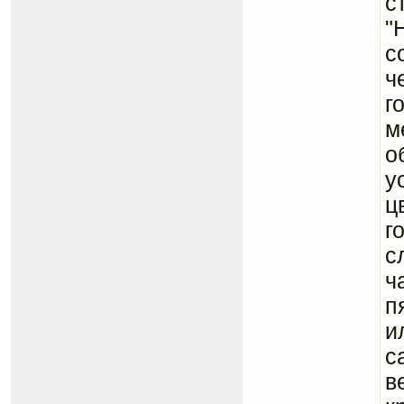
с
"
с
ч
г
м
о
у
ц
г
с
ч
п
и
с
в