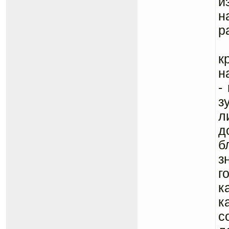
и
н
р
С
к
н
-
з
л
д
б
з
г
к
к
с