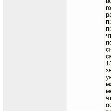
в
г
р
п
п
ч
п
с
с
1
з
у
м
м
ч
о