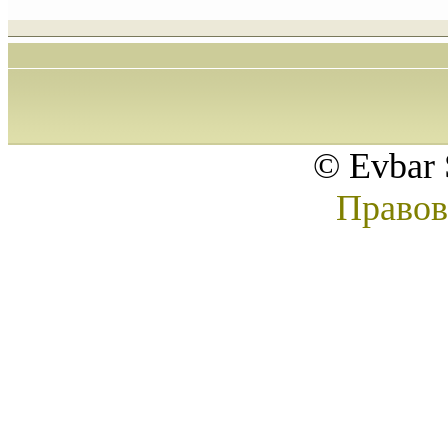
© Evbar 
Правов