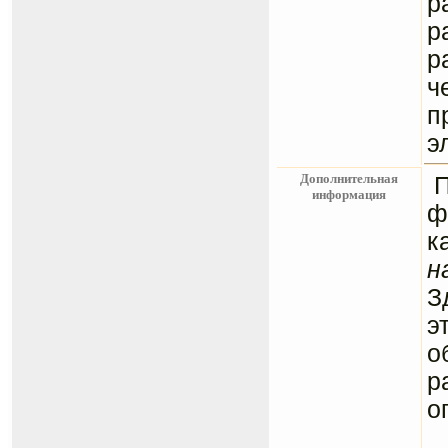
р
р
р
ч
п
э
Дополнительная
информация
ф
к
н
З
э
о
р
о
С