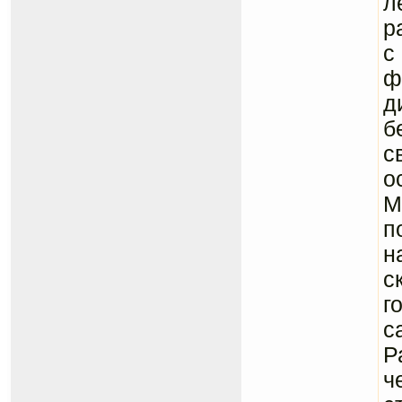
л
р
с
ф
д
б
с
о
М
п
н
с
г
с
Р
ч