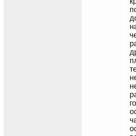
к
п
д
н
ч
р
д
п
т
н
н
р
г
о
ч
о