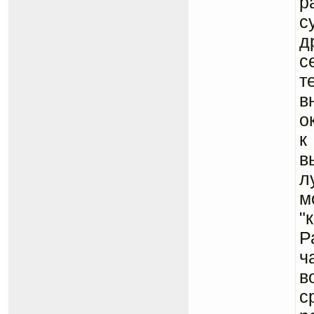
р
с
д
с
т
в
о
к
в
л
м
"
Р
ч
в
с