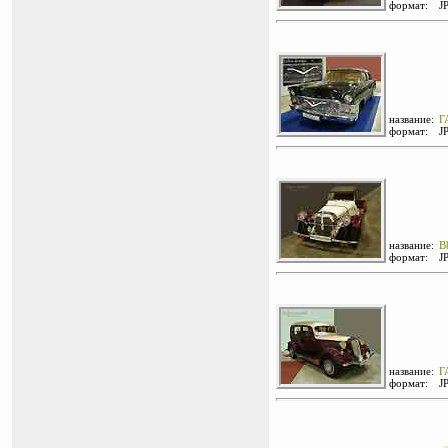
формат:
J
название:
Г
формат:
J
название:
B
формат:
J
название:
Г
формат:
J