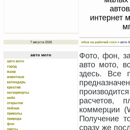
авто
интернет м
м
7 августа 2026
обои на рабочий стол
> авто М
Фото, фон, за
авто мото
авто мото
авто мото, в
город
здесь. Все 
жанр
животные
предназнач
календарь
креатив
производит
натюрморты
небо
расчетов, п
открытки
коммерции (W
пейзаж
приколы
Получение т
природа
фон
сразу же пос
цветы