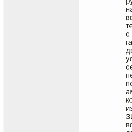
р
н
в
т
с
г
д
у
с
п
п
а
к
и
З
в