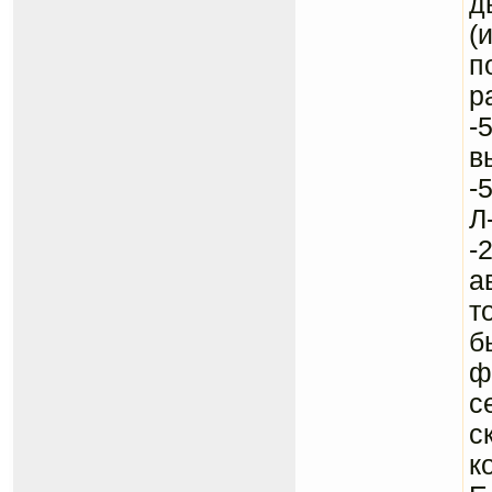
д
(
п
р
-
в
-
Л
-
а
т
б
ф
с
с
к