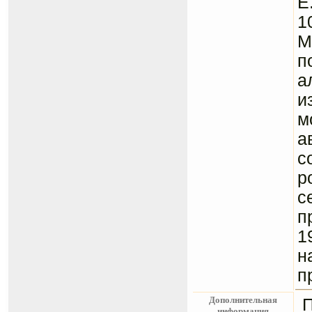
Е
1
М
п
а
и
м
а
с
р
п
1
н
п
Дополнительная
информация