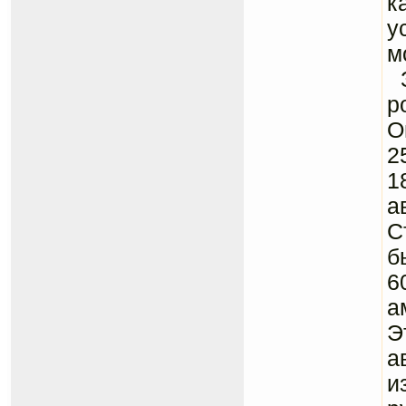
к
у
м
З
р
О
2
1
а
С
б
6
а
Э
а
и