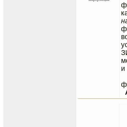
ф
к
н
ф
в
у
З
м
и
С
ф