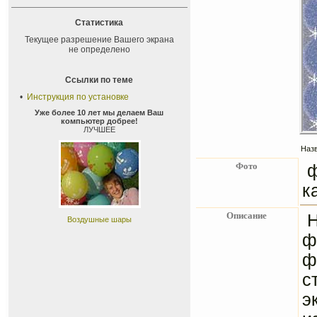
Статистика
Текущее разрешение Вашего экрана
не определено
Ссылки по теме
•
Инструкция по установке
Уже более 10 лет мы делаем Ваш
компьютер добрее!
ЛУЧШЕЕ
Назв
Фото
ф
к
Описание
Н
Воздушные шары
ф
ф
с
э