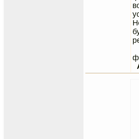
в
у
Н
б
р
С
ф