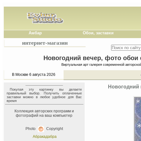
Амбар
Обои, заставки
интернет-магазин
Новогодний вечер, фото обои 
Виртуальная арт галерея современной авторско
В Москве 6 августа 2026
Новогодний 
Покупая эту картинку вы делаете
правильный выбор. Получить оплаченные
заставки можно в любое удобное для Вас
время
Коллекция авторских программ и
фотографий на ваш компьютер
Photo
Copyright
Абракадабра