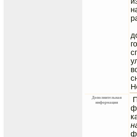
и
н
р
Н
д
г
с
у
в
с
Н
Дополнительная
информация
ф
к
н
ф