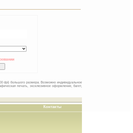
ьзовании
00 dpi) большого размера. Возможно индивидуальное
афическая печать, эксклюзивное оформление, багет,
Контакты