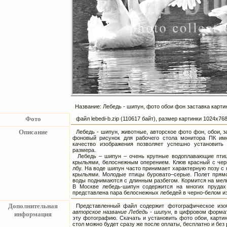
Название: Лебедь - шипун, фото обои фон заставка карти
Фото
файл lebedi-b.zip (110617 байт), размер картинки 1024х7
Описание
Лебедь - шипун, животные, авторское фото фон, обои, 
фоновый рисунок для рабочего стола монитора ПК им
качество изображения позволяет успешно установить
размера.
Лебедь – шипун – очень крупные водоплавающие птиц
крыльями, белоснежным оперением. Клюв красный с че
лбу. На воде шипун часто принимает характерную позу с
крыльями. Молодые птицы буровато–серые. Полет прям
воды поднимаются с длинным разбегом. Кормится на мелк
В Москве лебедь-шипун содержится на многих прудах 
представлена пара белоснежных лебедей в черно-белом и
Дополнительная
Представленный файл содержит фотографическое изоб
авторское название Лебедь - шипун
, в цифровом формат
информация
эту фотографию. Скачать и установить фото обои, картин
стол можно будет сразу же после оплаты, бесплатно и без 