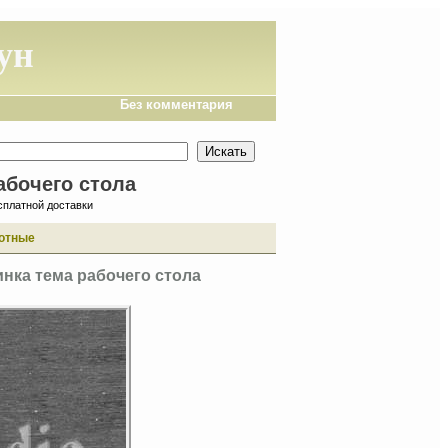
ун
Без комментария
абочего стола
сплатной доставки
отные
инка тема рабочего стола