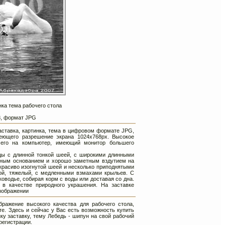
нка тема рабочего стола
68, формат JPG
заставка, картинка, тема в цифровом формате JPG,
еющего разрешение экрана 1024х768px. Высокое
 его на компьютер, имеющий монитор большего
ы с длинной тонкой шеей, с широкими длинными
рным основанием и хорошо заметным вздутием на
 красиво изогнутой шеей и несколько приподнятыми
ой, тяжелый, с медленными взмахами крыльев. С
оводье, собирая корм с воды или доставая со дна.
в качестве природного украшения. На заставке
зображении
ражение высокого качества для рабочего стола,
е. Здесь и сейчас у Вас есть возможность купить
ку заставку, тему Лебедь - шипун на свой рабочий
регистрации.