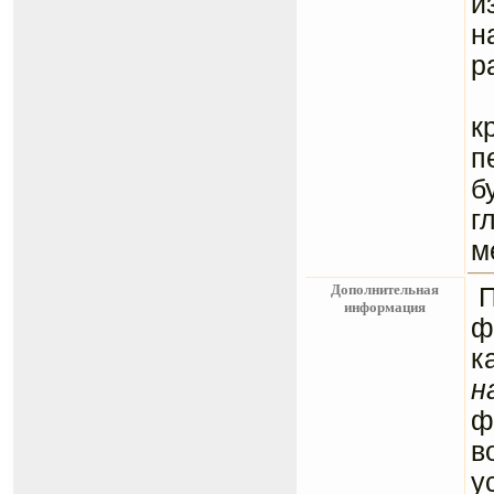
и
н
р
К
к
п
б
г
м
Дополнительная
информация
ф
к
н
ф
в
у