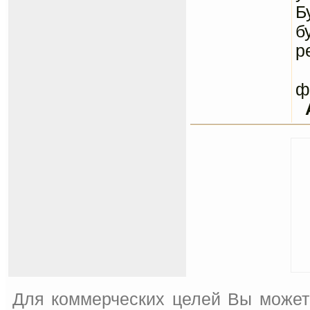
Б
б
р
С
ф
Для коммерческих целей Вы может