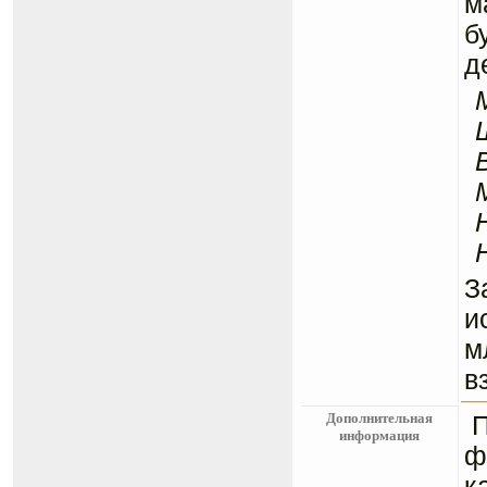
м
б
д
З
и
м
в
Дополнительная
информация
ф
к