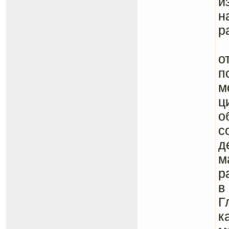
и
н
р
М
о
п
м
ц
о
с
д
м
р
в
Г
к