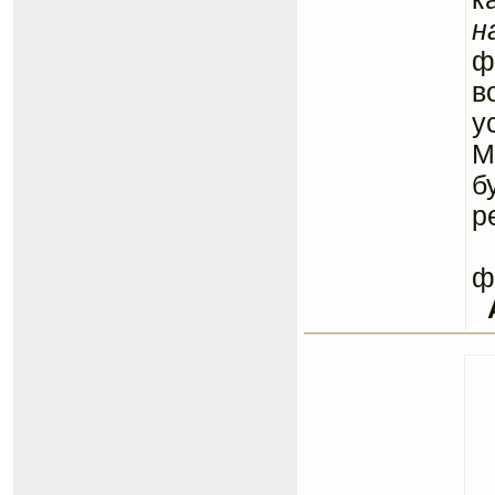
н
ф
в
у
М
б
р
С
ф