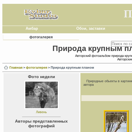
П
Амбар
Обои, заставки
фотогалерея
Природа крупным пл
Авторский фотоальбом природа круп
Авторские
Главная
>
фотогалерея
> Природа крупным планом
Фото недели
Природные обьекты в картин
автора
Ливень
Авторы представленных
фотографий